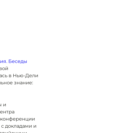
ия. Беседы
вой
ась в Нью-Дели
льное знание:
ы и
центра
х конференции
с докладами и