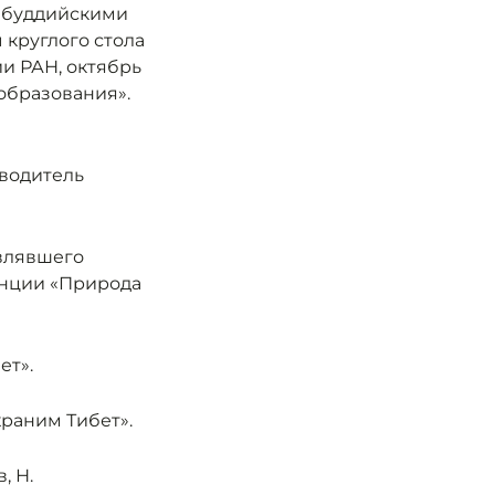
 буддийскими
 круглого стола
и РАН, октябрь
образования».
оводитель
авлявшего
енции «Природа
ет».
храним Тибет».
, Н.