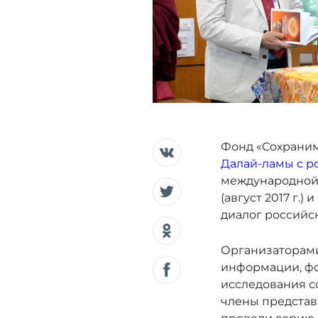
Фонд «Сохраним
Далай-ламы с р
международной 
(август 2017 г.
диалог российск
Организаторами
информации, фо
исследования с
члены представ