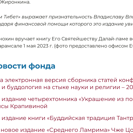
 Жиронкина.
м Тибет» выражает признательность Владиславу В
одаря финансовой помощи которого это издание уви
. Анохин вручает книгу Его Святейшеству Далай-ламе 
рамсале 1 мая 2023 г. (фото предоставлено офисом Е
овости фонда
а электронная версия сборника статей кон
 и буддология на стыке науки и религии – 2
 издание четырехтомника «Украшение из по
исы Крапивиной
издание книги «Буддийская традиция Тантр
 новое издание «Среднего Ламрима» Чже Ц