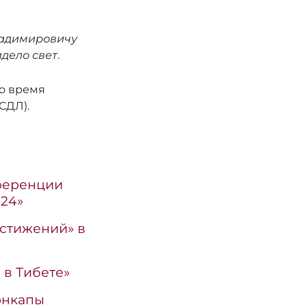
ладимировичу
дело свет
.
во время
СДЛ).
ференции
024»
стижений» в
 в Тибете»
онкапы