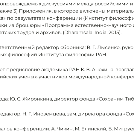
сопровождаемых дискуссиями между российскими и
также 3) Приложения, в которое включены материалы
ка» по результатам конференции (Институт философи
ержки из брошюры «Программа естественно-научного 
ских трудов и архивов. (Dharamsala, India, 2015).
тветственный редактор сборника: В. Г. Лысенко, рук
ных философий Института философии РАН.
ет предисловие академика РАН К. В. Анохина, возгл
ийских ученых-участников международной конфер
да: Ю. С. Жиронкина, директор фонда «Сохраним Тиб
актор: Н. Г. Иноземцева, зам. директора фонда «Со
лов конференции: А. Чикин, М. Елинский, Б. Митруев