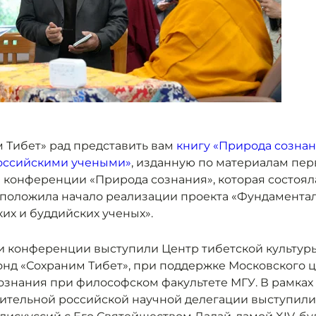
 Тибет» рад представить вам
книгу «Природа сознан
оссийскими учеными»
, изданную по материалам пер
конференции «Природа сознания», которая состоял
) и положила начало реализации проекта «Фундамента
их и буддийских ученых».
 конференции выступили Центр тибетской культур
нд «Сохраним Тибет», при поддержке Московского 
ознания при философском факультете МГУ. В рамка
ительной российской научной делегации выступили 