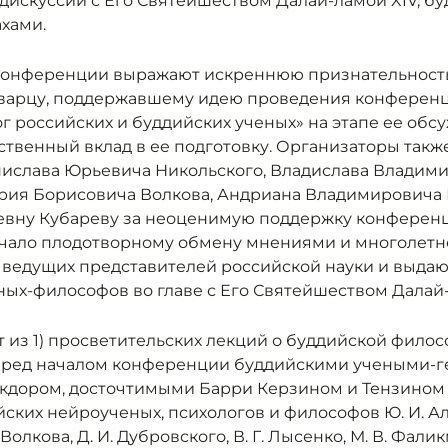
дискуссий с Его Святейшеством Далай-ламой XIV, б
хами.
конференции выражают искреннюю признательность
варцу, поддержавшему идею проведения конферен
г российских и буддийских ученых» на этапе ее обс
твенный вклад в ее подготовку. Организаторы такж
нислава Юрьевича Никольского, Владислава Владим
рия Борисовича Волкова, Андриана Владимировича
евну Кубареву за неоценимую поддержку конференц
чало плодотворному обмену мнениями и многолетн
 ведущих представителей российской науки и выда
ных-философов во главе с Его Святейшеством Далай-
 из 1) просветительских лекций о буддийской филос
еред началом конференции буддийскими учеными-
кдором, досточтимыми Барри Керзином и Тензином 
ских нейроученых, психологов и философов Ю. И. Ал
 Волкова, Д. И. Дубровского, В. Г. Лысенко, М. В. Фаликм