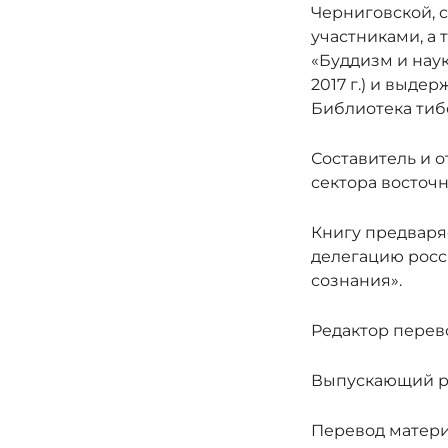
Черниговской, 
участниками, а 
«Буддизм и нау
2017 г.) и выд
Библиотека тибет
Составитель и о
сектора восточ
Книгу предваря
делегацию росс
сознания».
Редактор перево
Выпускающий ред
Перевод материа