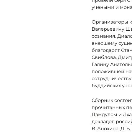
провели серию 
учеными и мона
Организаторы 
Валерьевичу Ш
сознания. Диало
внесшему сущес
благодарят Ста
Свиблова, Дмит
Галину Анатоль
положившей на
сотрудничеству
буддийских уче
Сборник состоит
прочитанных п
Дамдулом и Лха
докладов россий
В. Анохина, Д. Б.