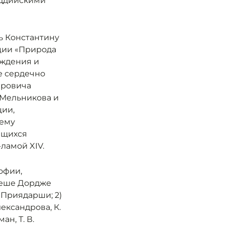
уддийскими
 Константину
ции «Природа
уждения и
е сердечно
ировича
 Мельникова и
ии,
ему
ющихся
ламой XIV.
офии,
геше Дордже
Приядарши; 2)
ександрова, К.
ан, Т. В.