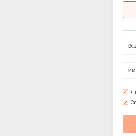
S
Ваш
Им
Я
С