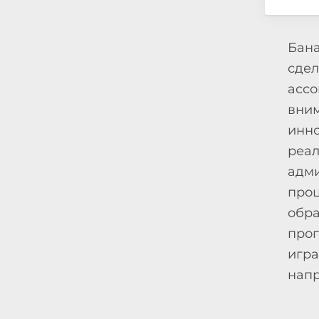
Бана
сдел
ассо
вним
инно
реа
адми
про
обра
проп
игра
напр