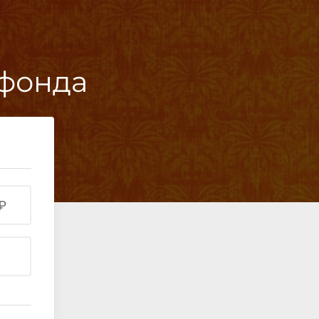
 фонда
₽