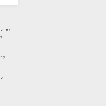
я во
и
го
ти