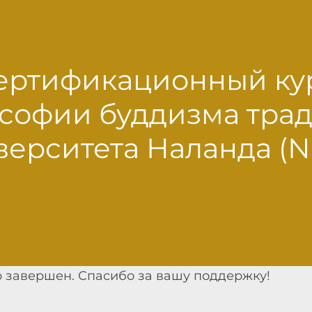
ертификационный ку
софии буддизма тра
верситета Наланда (N
 завершен. Спасибо за вашу поддержку!