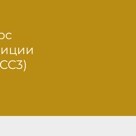
рс
диции
CC3)